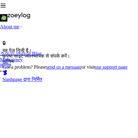
About me
🔒
यह पेज निजी है।
조이의 연습장 Blog
कृपया साइट व्यवस्थापक से संपर्क करें।
Midjourney
लॉगिन
लॉगिन
Got a problem? Please
send us a message
or visit
our support page
Slashpage द्वारा निर्मित