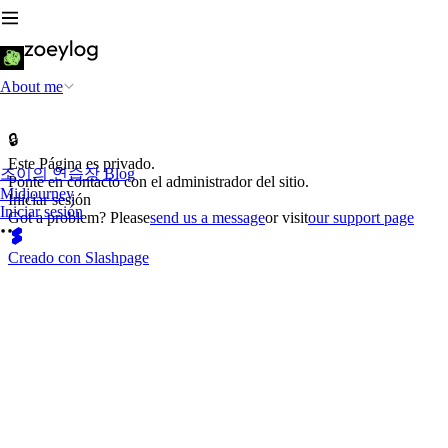
About me
🔒
Este Página es privado.
조이의 연습장 Blog
Ponte en contacto con el administrador del sitio.
Midjourney
Iniciar sesión
Iniciar sesión
Got a problem? Please
send us a message
or visit
our support page
Creado con Slashpage