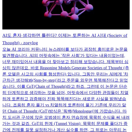
AI도 혼자 생각하면 틀린다? 이제는 토론하는 AI 시대 (Society of
Thought) - zoeylog
오늘 AI 코리아 커뮤니티 뉴스레터를 보다가 굉장히 흥미로운 논문을
발견했습니다. AI의 머릿속에는 '작은 사회'가 있다는 내용이었는데,
너무 재미있어서 내용을 더 찾아보고 정리해 보았습니다. 제목부터 심
상치 않은데요. 바로 Reasoning Models Generate Societies of Thought (추
론 모델은 사고의 사회를 형성한다) 입니다. 그동안 우리는 AI에게 '차
근차근 생각해봐(Step-by-step)'라고 주문을 외우면 똑똑해진다고 믿었
습니다. 이를 CoT(Chain of Thought)라고 하죠. 그런데 이 논문은 단순
히 단계적으로 생각하는 것을 넘어, 머릿속에서 다양한 관점들이 치열
하게 토론하고 검증해야 진짜 똑똑해진다는 새로운 사실을 밝혀냈습
니다. 조용히 혼자 풀기 vs 치열하게 토론하며 풀기 기존에 우리가 알
던 Chain of Thought (CoT)방식은 '독백(Monologue)'에 가깝습니다. 마
치 도서관 구석에 앉은 모범생이 혼자 연습장에 묵묵히 수식을 써 내려
가는 것과 같죠. CoT의 한계 (Tunnel Vision): 묵묵히 문제를 풀다가 중
간에 전제를 잘못 설정하거나 계산 실수를 하면, 그 뒤로는 아무리 논