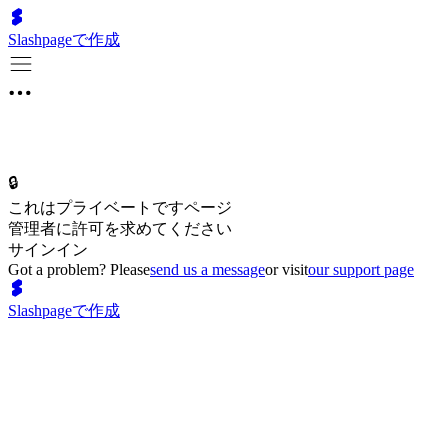
Slashpageで作成
🔒
これはプライベートですページ
管理者に許可を求めてください
サインイン
Got a problem? Please
send us a message
or visit
our support page
Slashpageで作成