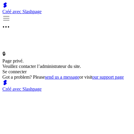
Créé avec Slashpage
🔒
Page privé.
Veuillez contacter l’administrateur du site.
Se connecter
Got a problem? Please
send us a message
or visit
our support page
Créé avec Slashpage