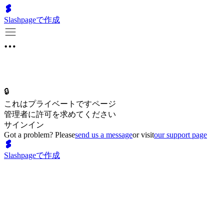
Slashpageで作成
🔒
これはプライベートですページ
管理者に許可を求めてください
サインイン
Got a problem? Please
send us a message
or visit
our support page
Slashpageで作成