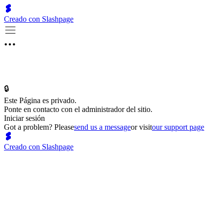
Creado con Slashpage
🔒
Este Página es privado.
Ponte en contacto con el administrador del sitio.
Iniciar sesión
Got a problem? Please
send us a message
or visit
our support page
Creado con Slashpage