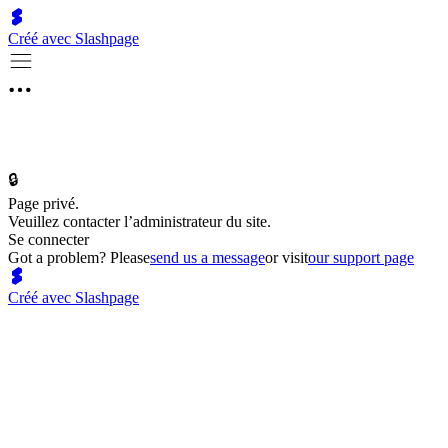
Créé avec Slashpage
🔒
Page privé.
Veuillez contacter l’administrateur du site.
Se connecter
Got a problem? Please
send us a message
or visit
our support page
Créé avec Slashpage