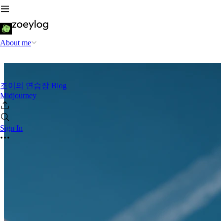
About me
조이의 연습장 Blog
Midjourney
Sign In