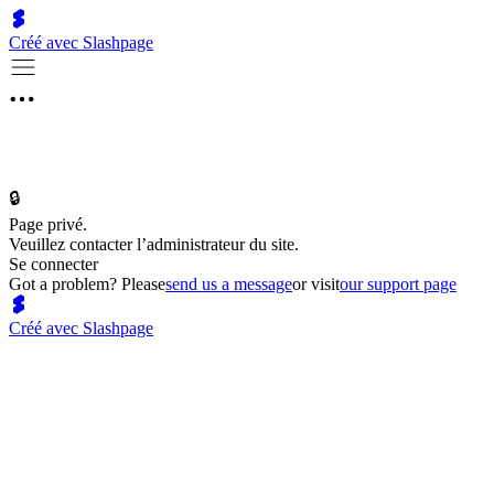
Créé avec Slashpage
🔒
Page privé.
Veuillez contacter l’administrateur du site.
Se connecter
Got a problem? Please
send us a message
or visit
our support page
Créé avec Slashpage