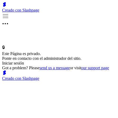
Creado con Slashpage
🔒
Este Página es privado.
Ponte en contacto con el administrador del sitio.
Iniciar sesión
Got a problem? Please
send us a message
or visit
our support page
Creado con Slashpage