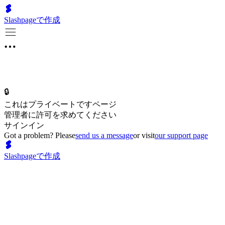
Slashpageで作成
🔒
これはプライベートですページ
管理者に許可を求めてください
サインイン
Got a problem? Please
send us a message
or visit
our support page
Slashpageで作成