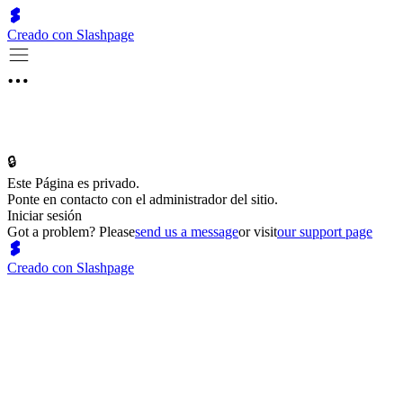
Creado con Slashpage
🔒
Este Página es privado.
Ponte en contacto con el administrador del sitio.
Iniciar sesión
Got a problem? Please
send us a message
or visit
our support page
Creado con Slashpage