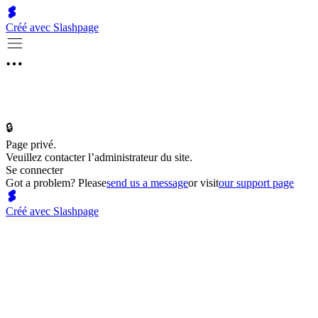
Créé avec Slashpage
🔒
Page privé.
Veuillez contacter l’administrateur du site.
Se connecter
Got a problem? Please
send us a message
or visit
our support page
Créé avec Slashpage