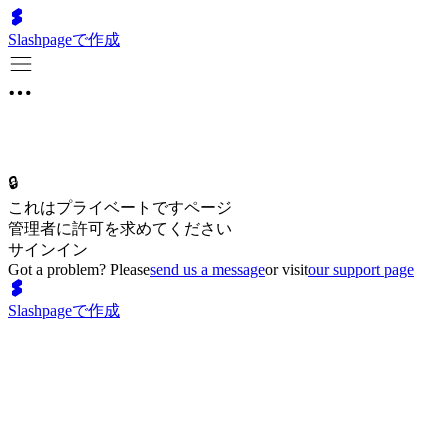
Slashpageで作成
🔒
これはプライベートですページ
管理者に許可を求めてください
サインイン
Got a problem? Please
send us a message
or visit
our support page
Slashpageで作成