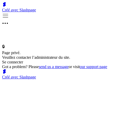
Créé avec Slashpage
🔒
Page privé.
Veuillez contacter l’administrateur du site.
Se connecter
Got a problem? Please
send us a message
or visit
our support page
Créé avec Slashpage