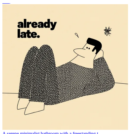
조이
A serene minimalist bathroom with a freestanding t