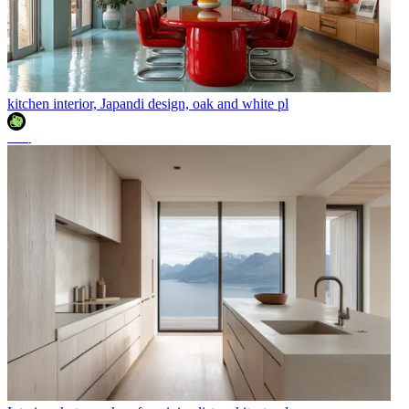
kitchen interior, Japandi design, oak and white pl
조이