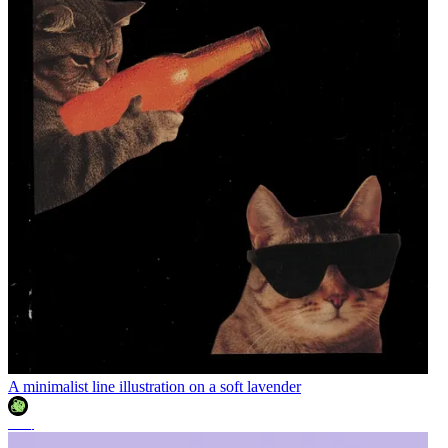
A minimalist line illustration on a soft lavender
조이