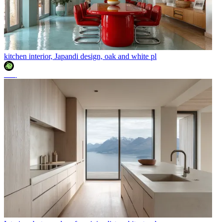
kitchen interior, Japandi design, oak and white pl
조이