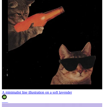
A minimalist line illustration on a soft lavender
조이