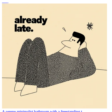
조이
A serene minimalist bathroom with a freestanding t