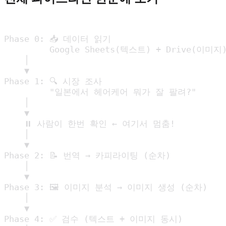
Phase 0: 📥 데이터 읽기

         Google Sheets(텍스트) + Drive(이미지)
    │

    ▼

Phase 1: 🔍 시장 조사

         "일본에서 헤어케어 뭐가 잘 팔려?"

    │

    ▼

    ⏸️ 사람이 한번 확인 ← 여기서 멈춤!

    │

    ▼

Phase 2: 📝 번역 → 카피라이팅 (순차)

    │

    ▼

Phase 3: 🖼️ 이미지 분석 → 이미지 생성 (순차)

    │

    ▼

Phase 4: ✅ 검수 (텍스트 + 이미지 동시)
