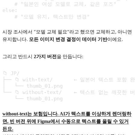
    # "일본인 여성 모델로 교체, 같은 포즈"

else:

    # "모델 유지, 텍스트만 변경"
시장 조사에서 "모델 교체 필요"라고 했으면 교체하고, 아니면
유지합니다.
모든 이미지 변경 결정이 데이터 기반
이에요.
그리고 반드시
2가지 버전
을 만듭니다:
📁 JP/

├── 📁 with-text/       ← 일본어 텍스트 포함 완
│   └── thumb_01.png

└── 📁 without-text/    ← 텍스트 없는 깨끗한 버
    └── thumb_01.png
without-text는 보험입니다. AI가 텍스트를 이상하게 렌더링하
면, 빈 버전 위에 Figma에서 수동으로 텍스트를 올릴 수 있거
든요.