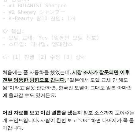
- #1 BOTANIST Shampoo

- #2 &honey シャンプー

- K-Beauty 탑10 진입: 1개

📋 핵심:

- 모델 교체: Yes (일본인 모델 선호)

- 스타일: 미니멀, 엘레강스

👉 [1] 진행 [2] 수정 [3] 상세
처음에는 풀 자동화를 했었는데,
시장 조사가 잘못되면 이후
전부 엉뚱한 방향으로 갑니다.
"일본에서 모델 교체 안 해도
됨"이라고 잘못 판단하면, 한국인 모델이 그대로 일본 아마존
에 올라갈 수도 있거든요.
어떤 자료를 보고 이런 결론을 냈는지
참조 소스까지 보여주는
게 포인트입니다. 사람이 한번 보고 "OK" 하면 나머지가 쭉 돌
아갑니다.