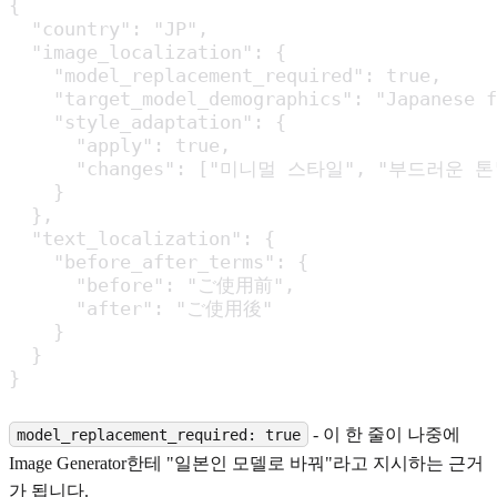
{

  "country": "JP",

  "image_localization": {

    "model_replacement_required": true,

    "target_model_demographics": "Japanese f
    "style_adaptation": {

      "apply": true,

      "changes": ["미니멀 스타일", "부드러운 톤"
    }

  },

  "text_localization": {

    "before_after_terms": {

      "before": "ご使用前",

      "after": "ご使用後"

    }

  }

}
- 이 한 줄이 나중에
model_replacement_required: true
Image Generator한테 "일본인 모델로 바꿔"라고 지시하는 근거
가 됩니다.