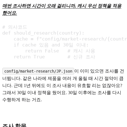
매번 조사하면 시간이 오래 걸리니까,
캐시 우선 정책
을 적용
했어요.
# 의사코드

def should_research(country):

    cache = f"config/market-research/{countr
    if cache 있음 and 30일 이내:

        return False   # 캐시 사용

    return True        # 신규 조사
이 이미 있으면 조사를 건
config/market-research/JP.json
너뜁니다. 같은 나라에 제품을 여러 개 올릴 때 시간 절약이 큽
니다. 근데 1년 뒤에도 이 조사 내용이 유효할 리는 없잖아요?
그래서 30일 이내 정책을 뒀어요. 30일 이후에는 조사를 다시
수행하게 하는 거죠.
조사 항목