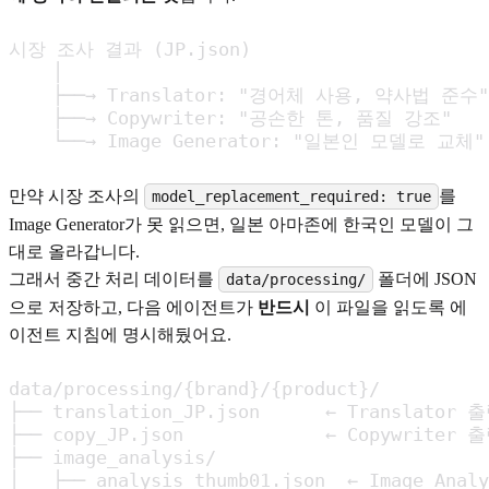
시장 조사 결과 (JP.json)

    │

    ├──→ Translator: "경어체 사용, 약사법 준수"

    ├──→ Copywriter: "공손한 톤, 품질 강조"

    └──→ Image Generator: "일본인 모델로 교체"
만약 시장 조사의
를
model_replacement_required: true
Image Generator가 못 읽으면, 일본 아마존에 한국인 모델이 그
대로 올라갑니다.
그래서 중간 처리 데이터를
폴더에 JSON
data/processing/
으로 저장하고, 다음 에이전트가
반드시
이 파일을 읽도록 에
이전트 지침에 명시해뒀어요.
data/processing/{brand}/{product}/

├── translation_JP.json      ← Translator 출
├── copy_JP.json             ← Copywriter 출
├── image_analysis/

│   ├── analysis_thumb01.json  ← Image Anal