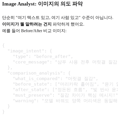
Image Analyst: 이미지의 의도 파악
단순히 "여기 텍스트 있고, 여기 사람 있고" 수준이 아닙니다.
이미지가 뭘 말하려는 건지
파악하게 했어요.
예를 들어 Before/After 비교 이미지:
{

  "image_intent": {

    "type": "before_after",

    "core_message": "샴푸 사용 전후 머릿결 질감
  },

  "comparison_analysis": {

    "what_is_compared": "머릿결 질감",

    "before_state": ["머리카락 흩어짐", "윤기 없
    "after_state": ["정돈된 흐름", "빛 반사 윤기
    "must_preserve": "질감 차이가 핵심 메시지!",
    "warning": "모델 바꿔도 양쪽 머리색은 동일해
  }

}