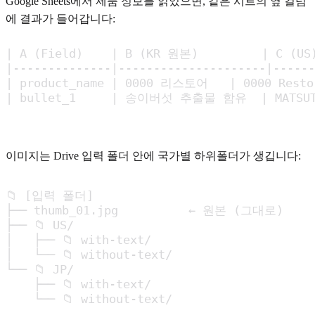
Google Sheets에서 제품 정보를 읽었으면, 같은 시트의 옆 컬럼
에 결과가 들어갑니다:
| A (Field)    | B (KR 원본)         | C (US)
|--------------|---------------------|------
| product_name | 0000 리스토어   | 0000 Rest
| bullet_1     | 송이버섯 추출물 함유  | MATSU
이미지는 Drive 입력 폴더 안에 국가별 하위폴더가 생깁니다:
📁 [입력 폴더]

├── thumb_01.jpg          ← 원본 (그대로)

├── 📁 US/

│   ├── 📁 with-text/

│   └── 📁 without-text/

└── 📁 JP/

    ├── 📁 with-text/

    └── 📁 without-text/