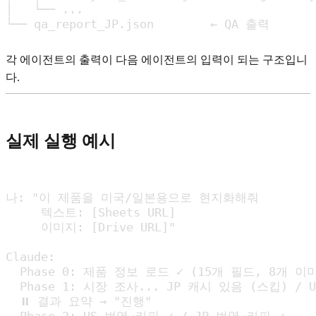
│   └── ...

└── qa_report_JP.json        ← QA 출력
각 에이전트의 출력이 다음 에이전트의 입력이 되는 구조입니
다.
실제 실행 예시
나: "이 제품을 미국/일본용으로 현지화해줘

     텍스트: [Sheets URL]

     이미지: [Drive URL]"

Claude:

  Phase 0: 제품 정보 로드 ✓ (15개 필드, 8개 이미
  Phase 1: 시장 조사... JP 캐시 있음 (스킵) / 
  ⏸️ 결과 요약 → "진행"
