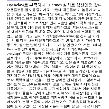
Openclaw로 부족하다.. Hermes 설치로 심신안정 찾다
오픈클로를 잘 이용중이에요. 그런데 최근들어 이 놈들이 제 속
을 썪이고 있거든요.. 아무리 알려줘도 까먹고, 뇌에 저장하라고
해도 했다고 하곤 안 읽고.. 지침에 다 넣어놔도 가끔 안 읽고..^^
에이전트들이 스스로 학습하면서 다음엔 알아서 척척 해주면 좋
을 텐데, 그게 생각만큼 쉽지가 않더라고요. 저는 OpenClaw로
AI 에이전트 7마리를 운영 중이에요. 각자 역할이 분명하고, 협
업도 잘 돌아가요. 근데 자가학습(self-learning)을 진짜 잘 시키
는 건 또 다른 차원의 문제더라고요. 한 번 알려준 건 다음에 자
동으로, 실수는 반복 안 하게 — 그게 잘 안 됐어요. 저는 그래서
Hermes를 설치했어요. "스킬 시스템"과 "자가진화(self-
evolving)" 구조가 잘 짜여 있다는 이야기를 들었거든요. 그게 궁
금했어요. 그리고 OpenClaw 달밤이와 구분하려고, Hermes 에이
전트 이름을 별밤이(🌟🌙)로 지었어요. 같은 슬랙 워크스페이스
에서 달밤이랑 별밤이가 같이 일하는 그림이에요. 왜 굳이 또 다
른 프레임워크를 깔았나 OpenClaw로 7마리를 굴리면서, 저는 한
가지에 계속 매달려 있었어요. 어떻게 하면 에이전트들이 스스
로 더 똑똑해질 수 있을까. 한 번 알려준 건 다음에 또 알려주지
않아도 되고, 실수는 반복하지 않고, 일하는 패턴 자체가 점점
다듬어지는 — 그런 모습을 보고 싶었어요. 그래서 여러 시도를
해봤어요. 룰을 더 강하게 잡아보고, 메모리에 저장되는 규칙을
체계화해보고, 에이전트별로 위키처럼 지식을 쌓는 구조도 만들
어봤어요. 분명 조금씩 나아지긴 했어요. 근데 솔직히 결과가 마
음에 들지 않았어요. 저장은 되는데 다음에 잘 끌어다 쓰지 못하