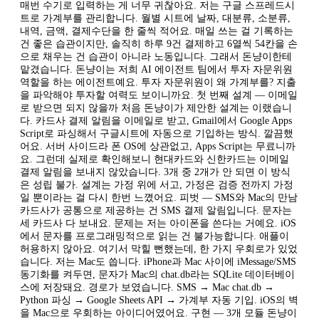
매번 수기로 입력하는 게 너무 귀찮아요. 저는 구글 스프레드시
트로 가계부를 관리합니다. 월별 시트에 날짜, 대분류, 소분류,
내역, 금액, 결제수단을 한 줄씩 적어요. 매일 쓰는 걸 기록하는
건 좋은 습관이지만, 솔직히 하루 9건 결제하고 6열씩 54칸을 손
으로 채우는 건 습관이 아니라 노동입니다. 그래서 돈냥이한테
맡겼습니다. 돈냥이는 저희 AI 에이전트 팀에서 투자 자문위원
역할을 하는 에이전트예요. 투자 자문위원이 왜 가계부를? 지출
을 파악해야 투자할 여력도 보이니까요. 첫 번째 설계 — 이메일
로 받으면 되지 않을까 처음 돈냥이가 제안한 설계는 이랬습니
다. 카드사 결제 알림을 이메일로 받고, Gmail에서 Google Apps
Script로 파싱해서 구글시트에 자동으로 기입하는 방식. 깔끔했
어요. 서버 사이드라 폰 OS에 상관없고, Apps Script는 무료니까
요. 그런데 실제로 확인해보니 현대카드와 신한카드는 이메일
결제 알림을 보내지 않았습니다. 3개 중 2개가 안 되면 이 방식
은 성립 불가. 설계는 가정 위에 서고, 가정은 검증 전까지 가정
일 뿐이라는 걸 다시 한번 느꼈어요. 피벗 — SMS와 Mac의 만남
카드사가 공통으로 제공하는 건 SMS 결제 알림입니다. 문자는
세 카드사 다 보내요. 문제는 저는 아이폰을 쓴다는 거예요. iOS
에서 문자를 프로그래밍적으로 읽는 건 불가능합니다. 애플이
허용하지 않아요. 여기서 막힐 뻔했는데, 한 가지 우회로가 있었
습니다. 저는 Mac도 씁니다. iPhone과 Mac 사이에 iMessage/SMS
동기화를 켜두면, 문자가 Mac의 chat.db라는 SQLite 데이터베이
스에 저장돼요. 경로가 보였습니다. SMS → Mac chat.db →
Python 파싱 → Google Sheets API → 가계부 자동 기입. iOS의 벽
을 Mac으로 우회하는 아이디어였어요. 구현 — 3개 모듈 돈냥이