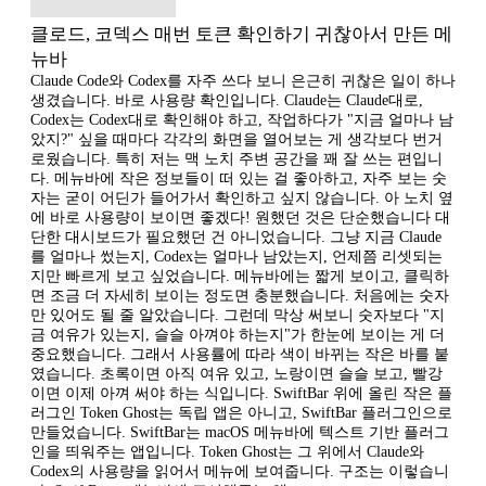
클로드, 코덱스 매번 토큰 확인하기 귀찮아서 만든 메
뉴바
Claude Code와 Codex를 자주 쓰다 보니 은근히 귀찮은 일이 하나
생겼습니다. 바로 사용량 확인입니다. Claude는 Claude대로,
Codex는 Codex대로 확인해야 하고, 작업하다가 "지금 얼마나 남
았지?" 싶을 때마다 각각의 화면을 열어보는 게 생각보다 번거
로웠습니다. 특히 저는 맥 노치 주변 공간을 꽤 잘 쓰는 편입니
다. 메뉴바에 작은 정보들이 떠 있는 걸 좋아하고, 자주 보는 숫
자는 굳이 어딘가 들어가서 확인하고 싶지 않습니다. 아 노치 옆
에 바로 사용량이 보이면 좋겠다! 원했던 것은 단순했습니다 대
단한 대시보드가 필요했던 건 아니었습니다. 그냥 지금 Claude
를 얼마나 썼는지, Codex는 얼마나 남았는지, 언제쯤 리셋되는
지만 빠르게 보고 싶었습니다. 메뉴바에는 짧게 보이고, 클릭하
면 조금 더 자세히 보이는 정도면 충분했습니다. 처음에는 숫자
만 있어도 될 줄 알았습니다. 그런데 막상 써보니 숫자보다 "지
금 여유가 있는지, 슬슬 아껴야 하는지"가 한눈에 보이는 게 더
중요했습니다. 그래서 사용률에 따라 색이 바뀌는 작은 바를 붙
였습니다. 초록이면 아직 여유 있고, 노랑이면 슬슬 보고, 빨강
이면 이제 아껴 써야 하는 식입니다. SwiftBar 위에 올린 작은 플
러그인 Token Ghost는 독립 앱은 아니고, SwiftBar 플러그인으로
만들었습니다. SwiftBar는 macOS 메뉴바에 텍스트 기반 플러그
인을 띄워주는 앱입니다. Token Ghost는 그 위에서 Claude와
Codex의 사용량을 읽어서 메뉴에 보여줍니다. 구조는 이렇습니