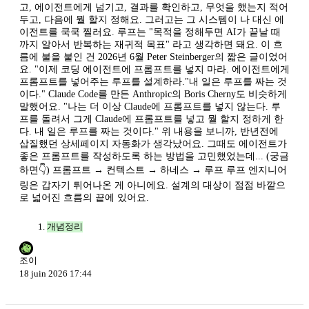
고, 에이전트에게 넘기고, 결과를 확인하고, 무엇을 했는지 적어
두고, 다음에 뭘 할지 정해요. 그러고는 그 시스템이 나 대신 에
이전트를 쿡쿡 찔러요. 루프는 "목적을 정해두면 AI가 끝날 때
까지 알아서 반복하는 재귀적 목표" 라고 생각하면 돼요. 이 흐
름에 불을 붙인 건 2026년 6월 Peter Steinberger의 짧은 글이었어
요. "이제 코딩 에이전트에 프롬프트를 넣지 마라. 에이전트에게
프롬프트를 넣어주는 루프를 설계하라."내 일은 루프를 짜는 것
이다." Claude Code를 만든 Anthropic의 Boris Cherny도 비슷하게
말했어요. "나는 더 이상 Claude에 프롬프트를 넣지 않는다. 루
프를 돌려서 그게 Claude에 프롬프트를 넣고 뭘 할지 정하게 한
다. 내 일은 루프를 짜는 것이다." 위 내용을 보니까, 반년전에
삽질했던 상세페이지 자동화가 생각났어요. 그때도 에이전트가
좋은 프롬프트를 작성하도록 하는 방법을 고민했었는데... (궁금
하면👇) 프롬프트 → 컨텍스트 → 하네스 → 루프 루프 엔지니어
링은 갑자기 튀어나온 게 아니에요. 설계의 대상이 점점 바깥으
로 넓어진 흐름의 끝에 있어요.
개념정리
조이
18 juin 2026 17:44