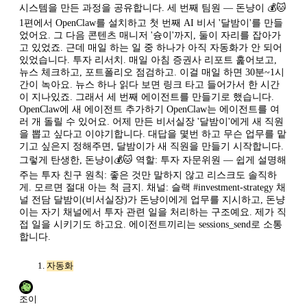
시스템을 만든 과정을 공유합니다. 세 번째 팀원 — 돈냥이 💰🐱
1편에서 OpenClaw를 설치하고 첫 번째 AI 비서 '달밤이'를 만들
었어요. 그 다음 콘텐츠 매니저 '슝이'까지, 둘이 자리를 잡아가
고 있었죠. 근데 매일 하는 일 중 하나가 아직 자동화가 안 되어
있었습니다. 투자 리서치. 매일 아침 증권사 리포트 훑어보고,
뉴스 체크하고, 포트폴리오 점검하고. 이걸 매일 하면 30분~1시
간이 녹아요. 뉴스 하나 읽다 보면 링크 타고 들어가서 한 시간
이 지나있죠. 그래서 세 번째 에이전트를 만들기로 했습니다.
OpenClaw에 새 에이전트 추가하기 OpenClaw는 에이전트를 여
러 개 돌릴 수 있어요. 어제 만든 비서실장 '달밤이'에게 새 직원
을 뽑고 싶다고 이야기합니다. 대답을 몇번 하고 무슨 업무를 맡
기고 싶은지 정해주면, 달밤이가 새 직원을 만들기 시작합니다.
그렇게 탄생한, 돈냥이💰🐱 역할: 투자 자문위원 — 쉽게 설명해
주는 투자 친구 원칙: 좋은 것만 말하지 않고 리스크도 솔직하
게. 모르면 절대 아는 척 금지. 채널: 슬랙 #investment-strategy 채
널 전담 달밤이(비서실장)가 돈냥이에게 업무를 지시하고, 돈냥
이는 자기 채널에서 투자 관련 일을 처리하는 구조예요. 제가 직
접 일을 시키기도 하고요. 에이전트끼리는 sessions_send로 소통
합니다.
자동화
조이