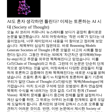
AI도 혼자 생각하면 틀린다? 이제는 토론하는 AI 시
대 (Society of Thought)
오늘 AI 코리아 커뮤니티 뉴스레터를 보다가 굉장히 흥미로운
논문을 발견했습니다. AI의 머릿속에는 '작은 사회'가 있다는 내
용이었는데, 너무 재미있어서 내용을 더 찾아보고 정리해 보았
습니다. 제목부터 심상치 않은데요. 바로 Reasoning Models
Generate Societies of Thought (추론 모델은 사고의 사회를 형성
한다) 입니다. 그동안 우리는 AI에게 '차근차근 생각해봐(Step-
by-step)'라고 주문을 외우면 똑똑해진다고 믿었습니다. 이를
CoT(Chain of Thought)라고 하죠. 그런데 이 논문은 단순히 단계
적으로 생각하는 것을 넘어, 머릿속에서 다양한 관점들이 치열
하게 토론하고 검증해야 진짜 똑똑해진다는 새로운 사실을 밝혀
냈습니다. 조용히 혼자 풀기 vs 치열하게 토론하며 풀기 기존에
우리가 알던 Chain of Thought (CoT)방식은 '독백(Monologue)'에
가깝습니다. 마치 도서관 구석에 앉은 모범생이 혼자 연습장에
묵묵히 수식을 써 내려가는 것과 같죠. CoT의 한계 (Tunnel
Vision): 묵묵히 문제를 풀다가 중간에 전제를 잘못 설정하거나
계산 실수를 하면, 그 뒤로는 아무리 논리를 전개해도 결국 오답
에 도달하게 됩니다. 혼자만의 생각에 갇혀서 스스로 오류를 발
견하기 어려운 것이죠. 반면, 이번 논문에서 제시한 Society of