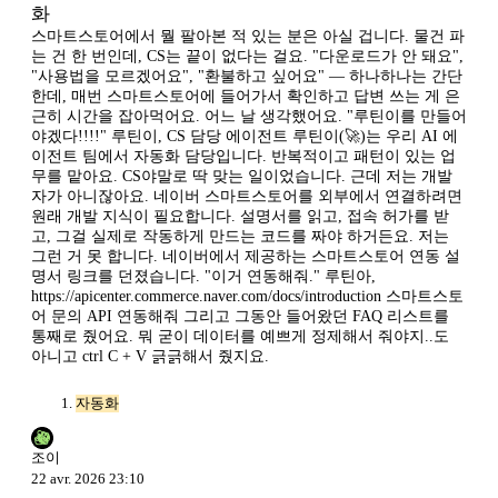
화
스마트스토어에서 뭘 팔아본 적 있는 분은 아실 겁니다. 물건 파
는 건 한 번인데, CS는 끝이 없다는 걸요. "다운로드가 안 돼요",
"사용법을 모르겠어요", "환불하고 싶어요" — 하나하나는 간단
한데, 매번 스마트스토어에 들어가서 확인하고 답변 쓰는 게 은
근히 시간을 잡아먹어요. 어느 날 생각했어요. "루틴이를 만들어
야겠다!!!!" 루틴이, CS 담당 에이전트 루틴이(🚀)는 우리 AI 에
이전트 팀에서 자동화 담당입니다. 반복적이고 패턴이 있는 업
무를 맡아요. CS야말로 딱 맞는 일이었습니다. 근데 저는 개발
자가 아니잖아요. 네이버 스마트스토어를 외부에서 연결하려면
원래 개발 지식이 필요합니다. 설명서를 읽고, 접속 허가를 받
고, 그걸 실제로 작동하게 만드는 코드를 짜야 하거든요. 저는
그런 거 못 합니다. 네이버에서 제공하는 스마트스토어 연동 설
명서 링크를 던졌습니다. "이거 연동해줘." 루틴아,
https://apicenter.commerce.naver.com/docs/introduction 스마트스토
어 문의 API 연동해줘 그리고 그동안 들어왔던 FAQ 리스트를
통째로 줬어요. 뭐 굳이 데이터를 예쁘게 정제해서 줘야지..도
아니고 ctrl C + V 긁긁해서 줬지요.
자동화
조이
22 avr. 2026 23:10