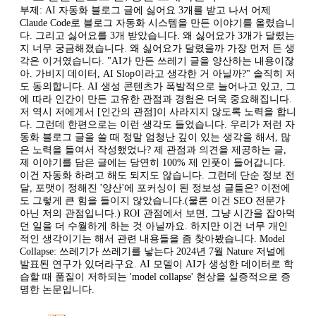
부제: AI 자동화 블로그 글에 싫어요 3개를 받고 나서 어제
Claude Code로 블로그 자동화 시스템을 만든 이야기를 올렸습니
다. 그리고 싫어요를 3개 받았습니다. 왜 싫어요가 3개가 달렸는
지 너무 궁금해졌습니다. 왜 싫어요가 달렸을까 가장 먼저 든 생
각은 이거였습니다. "AI가 만든 쓰레기 글을 양산하는 내용이잖
아. 가비지 데이터, AI Slop이라고 생각한 거 아닐까?" 솔직히 저
도 동의합니다. AI 생성 콘텐츠가 폭발적으로 늘어나고 있고, 그
에 따라 인간이 만든 고유한 관점과 경험은 더욱 중요해집니다.
저 역시 저에게서 [인간의 관점]이 사라지지 않도록 노력을 합니
다. 그런데 한편으로는 이런 생각도 들었습니다. 우리가 저런 자
동화 블로그 글을 쓸 때 정말 엄청난 깊이 있는 생각을 해서, 많
은 노력을 들여서 작성했었나? 제 관점과 의견을 제공하는 글,
제 이야기를 담은 글에는 당연히 100% 제 인풋이 들어갑니다.
이건 자동화 하려고 해도 되지도 않습니다. 그런데 단순 정보 전
달, 포맷이 정해진 '양산'에 포커싱이 된 정보성 글들은? 이전에
도 그렇게 큰 힘을 들이지 않았습니다.(물론 이건 SEO 전문가
아닌 저의 관점입니다.) ROI 관점에서 보면, 그냥 시간을 잡아먹
던 일을 더 수월하게 하는 것 아닐까요. 하지만 이건 너무 개인
적인 생각이기는 해서 관련 내용들을 좀 찾아봤습니다. Model
Collapse: 쓰레기가 쓰레기를 낳는다 2024년 7월 Nature 저널에
발표된 연구가 있더라구요. AI 모델이 AI가 생성한 데이터로 학
습할 때 품질이 저하되는 'model collapse' 현상을 실증적으로 증
명한 논문입니다.