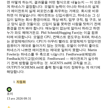
면 어떻게 하는지, 결과물을 어떤 형식으로 내놓는지 — 이 모든
게 하네스가 결정합니다. 모델의 능력이 아니라 하네스의 설계
가 에이전트의 실제 퍼포먼스를 좌우하는 거예요. 회사로 비유
하면 더 와닿습니다. 에이전트는 신입사원이고, 하네스는 그 신
입이 일하는 회사 환경이에요. 책상 배치, 업무 규칙, 팀 구조, 보
고 양식 같은 것들이요. 신입이 일을 못하면 사람을 탓하기 전에
환경을 먼저 봐야 합니다. 매뉴얼이 없는데 알아서 하라고 하면
누가 와도 헤매거든요. Phil Schmid(Hugging Face)는 이걸 컴퓨
터에 비유합니다. 모델은 CPU, 컨텍스트 윈도우는 RAM, 하네스
는 운영체제(OS)다. CPU가 아무리 빨라도 운영체제가 엉망이면
컴퓨터가 제대로 돌아가지 않는 것처럼, 모델이 아무리 좋아도
하네스가 나쁘면 에이전트는 제대로 일하지 못합니다. Martin
Fowler는 하네스를 두 축으로 나눕니다. Feedforward(예방)와
Feedback(자기교정)이에요. Feedforward — 에이전트가 실수하
기 전에 방향을 잡아주는 것. AGENTS.md에 규칙을 쓰고,
OUTPUT-SCHEMA.md로 출력 형식을 미리 정해두는 게 여기에
해당합니다.
자동화
조이
13 avr. 2026 09:31