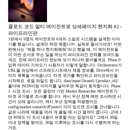
클로드 코드 멀티 에이전트로 상세페이지 현지화 #2 -
파이프라인편
1편에서 6명의 에이전트와 6개의 스킬로 시스템을 설계한 이야
기를 했습니다. 설계만 하면 뭐합니까. 실제로 돌아가야죠! 이번
편에서는 "제품 하나 현지화해줘"라고 했을 때, 이 에이전트들
이 어떤 순서로 무슨 일을 하는지 파이프라인 전체를 보여드릴
게요. 전체 파이프라인 한눈에 보기 하나씩 뜯어볼게요. Phase 0:
입력 데이터 가져오기 사용자가 이렇게 말합니다: Orchestrator가
URL을 파싱해서 스프레드시트에서 제품 정보를, Drive에서 이
미지 목록을 가져옵니다. 타겟 국가를 확인하고 파이프라인을
시작해요. 로컬 파일도 됩니다. data/input/{brand}/{product_id}/
폴더에 JSON이랑 이미지를 넣어두면 똑같이 동작합니다. Phase
1: 시장 조사 - 모든 결정의 기반 Market Researcher 에이전트가
타겟 국가별로 조사를 합니다. 캐시 우선 정책 매번 조사하면 시
간이 오래 걸리니까, 캐시 우선 정책을 적용했어요.
config/market-research/JP.json이 이미 있으면 조사를 건너뜁니다.
같은 나라에 제품을 여러 개 올릴 때 시간 절약이 큽니다. 근데 1
년 뒤에도 이 조사 내용이 유효할 리는 없잖아요? 그래서 30일
이내 정책을 뒀어요. 30일 이후에는 조사를 다시 수행하게 하는
거죠.