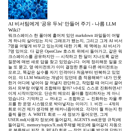
AI 비서팀에게 '공유 두뇌' 만들어 주기 - 나름 LLM
Wiki?
워크스페이스 한 폴더에 흩어져 있던 markdown 파일들이 어떻
게 하나의 살아있는 지식 그래프가 됐는지, 그리고 그게 AI 비서
7명을 어떻게 바꾸고 있는지에 대한 기록. 제 맥에는 AI 비서가
7명 있어요. 다 같은 OpenClaw 호스트 위에서 돌아가고, 같은 워
크스페이스를 공유하지만 — 시작하고 한 달이 지나도록 같은
질문에 매번 새로 답을 찾고 있었습니다. 어제 정리해둔 일을 오
늘 또 묻고, 옆 에이전트가 이미 결정한 톤을 다른 에이전트는
모르고, 똑같은 실수를 자기 인격마다 처음부터 반복하고 있었
어요. 야 LLM Wiki라는 개념이 있던데 좀 적용해봐!! 내가 인풋
한거 어디에 넣어야 잘 꺼낼지 판단하고, 작업할 때 어디서 끌어
와서 외부랑 어떻게 조합해야 할까? 너네도 스스로 진화하면서!
이게 시작이었어요. 단순히 메모리 폴더를 정리하자는 게 아니
었습니다. 기억하고 → 꺼내고 → 조합하고 → 진화하는 자율 루
프를 한 운영 시스템으로 박아넣자는 이야기. 1. 비전 — 4개의
회로 이건 제가 생각해 본 매커니즘이에요. 각각이 뭘 하는지 한
줄씩 풀면: A. WRITE 회로 — 새 정보가 들어오면, 그게
USER.md(사용자 정보)에 들어갈지, AGENTS.md(운영 규칙)에
들어갈지, memory/topics/X.md(주제별 메모)에 들어갈지 자동으
로 분류해서 저장. B. READ 회로 — 작업 지시를 받으면 답하기