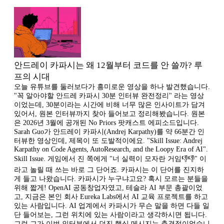
안드레이 카파시는 왜 12월부터 코드를 안 쓸까? 루
프의 시대
오늘 유튜브를 둘러보다가 흥미로운 영상을 하나 발견했습니다.
"꼭 알아야할 안드레 카파시 30분 인터뷰 완전정리" 라는 영상
이었는데, 30분이라는 시간에 비해 너무 많은 인사이트가 담겨
있어서, 원본 인터뷰까지 찾아 들어보고 정리해봤습니다. 원본
은 2026년 3월에 공개된 No Priors 팟캐스트 에피소드입니다.
Sarah Guo가 안드레이 카파시(Andrej Karpathy)를 약 66분간 인
터뷰한 영상인데, 제목이 또 도발적이에요. "Skill Issue: Andrej
Karpathy on Code Agents, AutoResearch, and the Loopy Era of AI".
Skill Issue. 게임에서 진 쪽에게 "너 실력이 모자란 거임👎👎" 이
라고 놀릴 때 쓰는 바로 그 단어죠. 카파시는 이 단어를 진지하
게 들고 나왔습니다. 카파시가 누구냐고요? 혹시 모르는 분들을
위해 짧게! OpenAI 공동창업자였고, 테슬라 AI 부문 총괄이었
고, 지금은 본인 회사 Eureka Labs에서 AI 교육 프로젝트를 하고
있는 사람입니다. AI 업계에서 카파시가 무슨 말을 하면 다들 일
단 들어보는, 그런 위치에 있는 사람이라고 생각하시면 됩니다.
그런 그가 이번 인터뷰에서 던진 핵심 메시지는 충격적이었습니