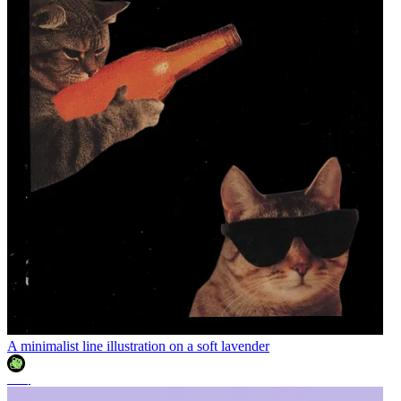
A minimalist line illustration on a soft lavender
조이