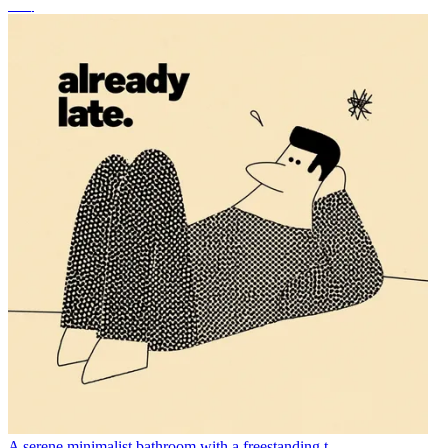
조이
A serene minimalist bathroom with a freestanding t