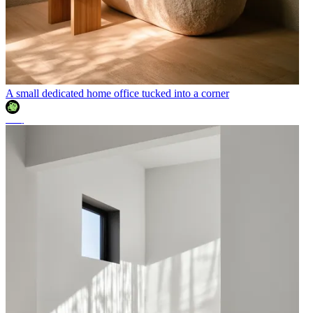
A small dedicated home office tucked into a corner
조이