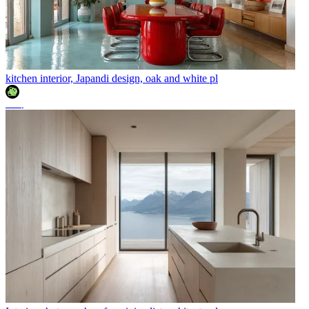
kitchen interior, Japandi design, oak and white pl
조이