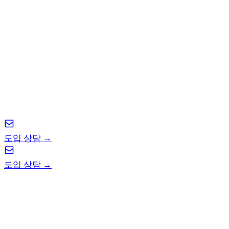
최조이를 지금 도입하세요
본업 제안을 주셔도 좋고, 사이드 제안을 주셔도 좋고,
최희재를 지금 저점 매수하세요.
도입 상담 →
도입 상담 →