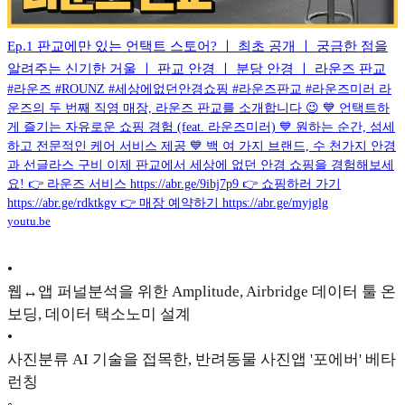
Ep.1 판교에만 있는 언택트 스토어? ㅣ 최초 공개 ㅣ 궁금한 점을
알려주는 신기한 거울 ㅣ 판교 안경 ㅣ 분당 안경 ㅣ 라운즈 판교
#라운즈 #ROUNZ #세상에없던안경쇼핑 #라운즈판교 #라운즈미러 라
운즈의 두 번째 직영 매장, 라운즈 판교를 소개합니다 😉 💙 언택트하
게 즐기는 자유로운 쇼핑 경험 (feat. 라운즈미러) 💙 원하는 순간, 섬세
하고 전문적인 케어 서비스 제공 💙 백 여 가지 브랜드, 수 천가지 안경
과 선글라스 구비 이제 판교에서 세상에 없던 안경 쇼핑을 경험해보세
요! 👉 라운즈 서비스 https://abr.ge/9ibj7p9 👉 쇼핑하러 가기
https://abr.ge/rdktkgv 👉 매장 예약하기 https://abr.ge/myjglg
youtu.be
•
웹↔앱 퍼널분석을 위한 Amplitude, Airbridge 데이터 툴 온
보딩, 데이터 택소노미 설계
•
사진분류 AI 기술을 접목한, 반려동물 사진앱 '포에버' 베타
런칭
◦