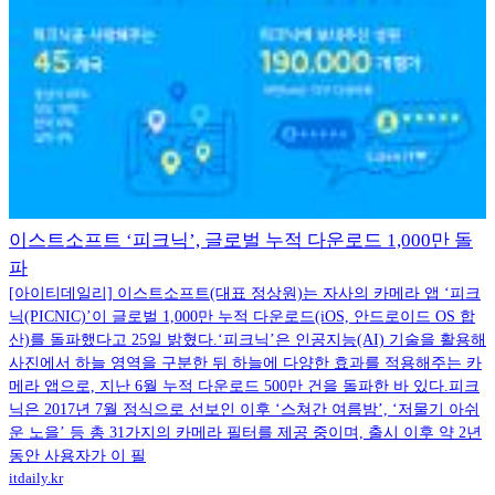
이스트소프트 ‘피크닉’, 글로벌 누적 다운로드 1,000만 돌
파
[아이티데일리] 이스트소프트(대표 정상원)는 자사의 카메라 앱 ‘피크
닉(PICNIC)’이 글로벌 1,000만 누적 다운로드(iOS, 안드로이드 OS 합
산)를 돌파했다고 25일 밝혔다.‘피크닉’은 인공지능(AI) 기술을 활용해
사진에서 하늘 영역을 구분한 뒤 하늘에 다양한 효과를 적용해주는 카
메라 앱으로, 지난 6월 누적 다운로드 500만 건을 돌파한 바 있다.피크
닉은 2017년 7월 정식으로 선보인 이후 ‘스쳐간 여름밤’, ‘저물기 아쉬
운 노을’ 등 총 31가지의 카메라 필터를 제공 중이며, 출시 이후 약 2년
동안 사용자가 이 필
itdaily.kr