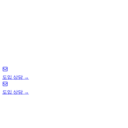
최조이를 지금 도입하세요
본업 제안을 주셔도 좋고, 사이드 제안을 주셔도 좋고,
최희재를 지금 저점 매수하세요.
도입 상담 →
도입 상담 →