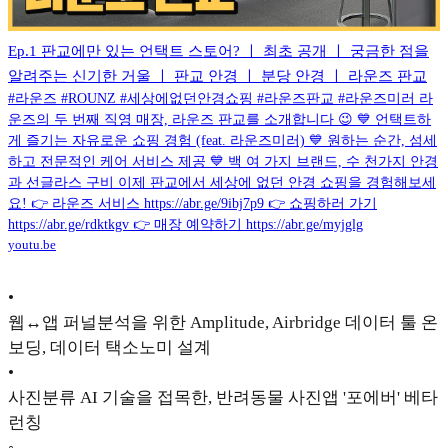
Ep.1 판교에만 있는 언택트 스토어? ㅣ 최초 공개 ㅣ 궁금한 점을
알려주는 신기한 거울 ㅣ 판교 안경 ㅣ 분당 안경 ㅣ 라운즈 판교
#라운즈 #ROUNZ #세상에없던안경쇼핑 #라운즈판교 #라운즈미러 라
운즈의 두 번째 직영 매장, 라운즈 판교를 소개합니다 😉 💙 언택트하
게 즐기는 자유로운 쇼핑 경험 (feat. 라운즈미러) 💙 원하는 순간, 섬세
하고 전문적인 케어 서비스 제공 💙 백 여 가지 브랜드, 수 천가지 안경
과 선글라스 구비 이제 판교에서 세상에 없던 안경 쇼핑을 경험해보세
요! 👉 라운즈 서비스 https://abr.ge/9ibj7p9 👉 쇼핑하러 가기
https://abr.ge/rdktkgv 👉 매장 예약하기 https://abr.ge/myjglg
youtu.be
•
웹↔앱 퍼널분석을 위한 Amplitude, Airbridge 데이터 툴 온
보딩, 데이터 택소노미 설계
•
사진분류 AI 기술을 접목한, 반려동물 사진앱 '포에버' 베타
런칭
◦