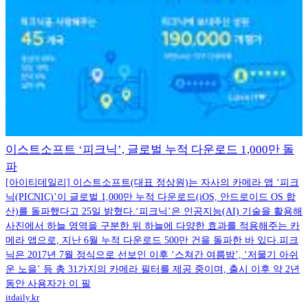
이스트소프트 ‘피크닉’, 글로벌 누적 다운로드 1,000만 돌
파
[아이티데일리] 이스트소프트(대표 정상원)는 자사의 카메라 앱 ‘피크
닉(PICNIC)’이 글로벌 1,000만 누적 다운로드(iOS, 안드로이드 OS 합
산)를 돌파했다고 25일 밝혔다.‘피크닉’은 인공지능(AI) 기술을 활용해
사진에서 하늘 영역을 구분한 뒤 하늘에 다양한 효과를 적용해주는 카
메라 앱으로, 지난 6월 누적 다운로드 500만 건을 돌파한 바 있다.피크
닉은 2017년 7월 정식으로 선보인 이후 ‘스쳐간 여름밤’, ‘저물기 아쉬
운 노을’ 등 총 31가지의 카메라 필터를 제공 중이며, 출시 이후 약 2년
동안 사용자가 이 필
itdaily.kr