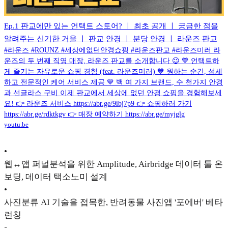
Ep.1 판교에만 있는 언택트 스토어? ㅣ 최초 공개 ㅣ 궁금한 점을
알려주는 신기한 거울 ㅣ 판교 안경 ㅣ 분당 안경 ㅣ 라운즈 판교
#라운즈 #ROUNZ #세상에없던안경쇼핑 #라운즈판교 #라운즈미러 라
운즈의 두 번째 직영 매장, 라운즈 판교를 소개합니다 😉 💙 언택트하
게 즐기는 자유로운 쇼핑 경험 (feat. 라운즈미러) 💙 원하는 순간, 섬세
하고 전문적인 케어 서비스 제공 💙 백 여 가지 브랜드, 수 천가지 안경
과 선글라스 구비 이제 판교에서 세상에 없던 안경 쇼핑을 경험해보세
요! 👉 라운즈 서비스 https://abr.ge/9ibj7p9 👉 쇼핑하러 가기
https://abr.ge/rdktkgv 👉 매장 예약하기 https://abr.ge/myjglg
youtu.be
•
웹↔앱 퍼널분석을 위한 Amplitude, Airbridge 데이터 툴 온
보딩, 데이터 택소노미 설계
•
사진분류 AI 기술을 접목한, 반려동물 사진앱 '포에버' 베타
런칭
◦