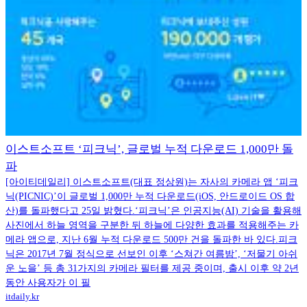
이스트소프트 ‘피크닉’, 글로벌 누적 다운로드 1,000만 돌
파
[아이티데일리] 이스트소프트(대표 정상원)는 자사의 카메라 앱 ‘피크
닉(PICNIC)’이 글로벌 1,000만 누적 다운로드(iOS, 안드로이드 OS 합
산)를 돌파했다고 25일 밝혔다.‘피크닉’은 인공지능(AI) 기술을 활용해
사진에서 하늘 영역을 구분한 뒤 하늘에 다양한 효과를 적용해주는 카
메라 앱으로, 지난 6월 누적 다운로드 500만 건을 돌파한 바 있다.피크
닉은 2017년 7월 정식으로 선보인 이후 ‘스쳐간 여름밤’, ‘저물기 아쉬
운 노을’ 등 총 31가지의 카메라 필터를 제공 중이며, 출시 이후 약 2년
동안 사용자가 이 필
itdaily.kr