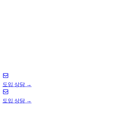
최조이를 지금 도입하세요
본업 제안을 주셔도 좋고, 사이드 제안을 주셔도 좋고,
최희재를 지금 저점 매수하세요.
도입 상담 →
도입 상담 →