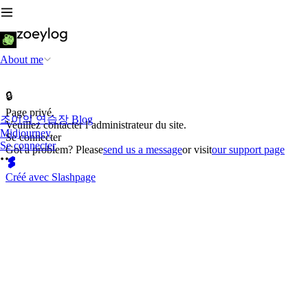
About me
🔒
Page privé.
조이의 연습장 Blog
Veuillez contacter l’administrateur du site.
Midjourney
Se connecter
Se connecter
Got a problem? Please
send us a message
or visit
our support page
Créé avec Slashpage