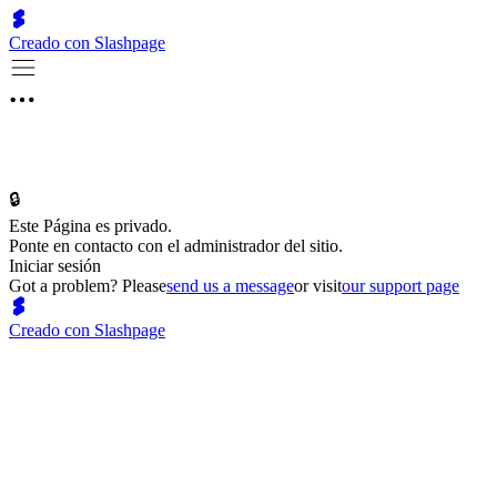
Creado con Slashpage
🔒
Este Página es privado.
Ponte en contacto con el administrador del sitio.
Iniciar sesión
Got a problem? Please
send us a message
or visit
our support page
Creado con Slashpage