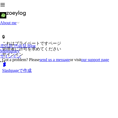
About me
🔒
これはプライベートですページ
조이의 연습장 Blog
管理者に許可を求めてください
Midjourney
サインイン
サインイン
Got a problem? Please
send us a message
or visit
our support page
Slashpageで作成