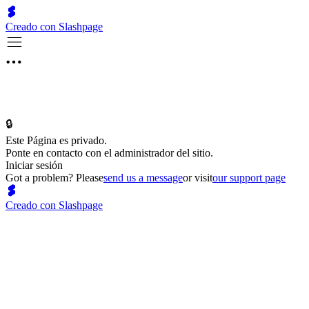
Creado con Slashpage
🔒
Este Página es privado.
Ponte en contacto con el administrador del sitio.
Iniciar sesión
Got a problem? Please
send us a message
or visit
our support page
Creado con Slashpage