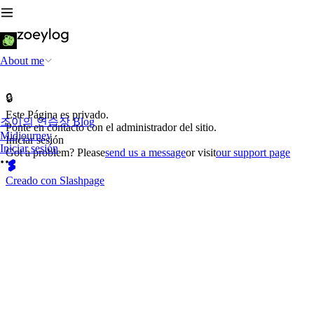
About me
🔒
Este Página es privado.
조이의 연습장 Blog
Ponte en contacto con el administrador del sitio.
Midjourney
Iniciar sesión
Iniciar sesión
Got a problem? Please
send us a message
or visit
our support page
Creado con Slashpage