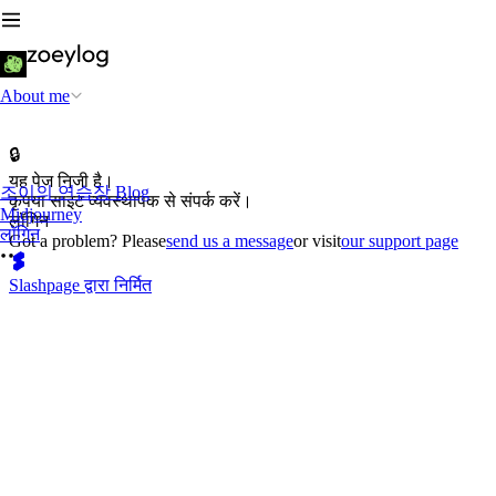
About me
🔒
यह पेज निजी है।
조이의 연습장 Blog
कृपया साइट व्यवस्थापक से संपर्क करें।
Midjourney
लॉगिन
लॉगिन
Got a problem? Please
send us a message
or visit
our support page
Slashpage द्वारा निर्मित