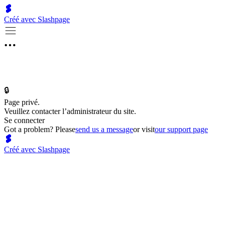
Créé avec Slashpage
🔒
Page privé.
Veuillez contacter l’administrateur du site.
Se connecter
Got a problem? Please
send us a message
or visit
our support page
Créé avec Slashpage