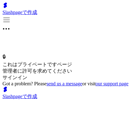
Slashpageで作成
🔒
これはプライベートですページ
管理者に許可を求めてください
サインイン
Got a problem? Please
send us a message
or visit
our support page
Slashpageで作成