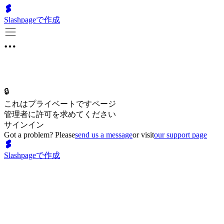
Slashpageで作成
🔒
これはプライベートですページ
管理者に許可を求めてください
サインイン
Got a problem? Please
send us a message
or visit
our support page
Slashpageで作成