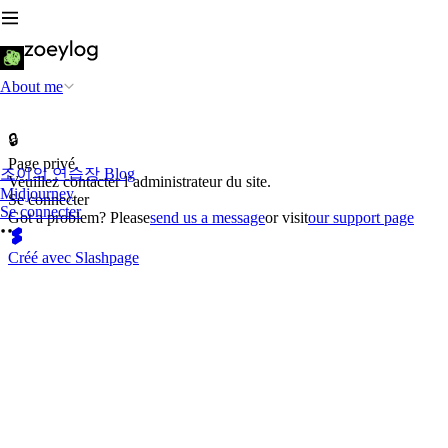
About me
🔒
Page privé.
조이의 연습장 Blog
Veuillez contacter l’administrateur du site.
Midjourney
Se connecter
Se connecter
Got a problem? Please
send us a message
or visit
our support page
Créé avec Slashpage