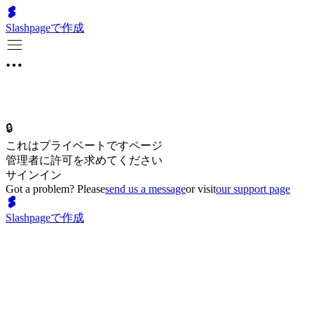
Slashpageで作成
🔒
これはプライベートですページ
管理者に許可を求めてください
サインイン
Got a problem? Please
send us a message
or visit
our support page
Slashpageで作成