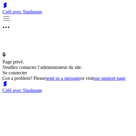
Créé avec Slashpage
🔒
Page privé.
Veuillez contacter l’administrateur du site.
Se connecter
Got a problem? Please
send us a message
or visit
our support page
Créé avec Slashpage