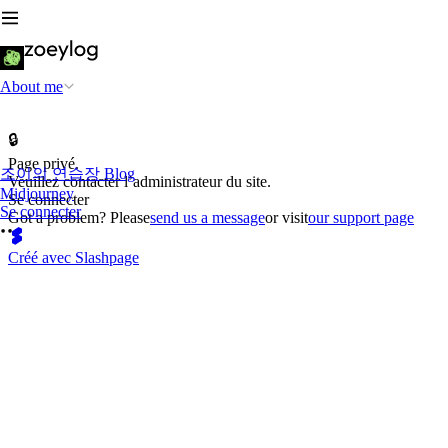
About me
🔒
Page privé.
조이의 연습장 Blog
Veuillez contacter l’administrateur du site.
Midjourney
Se connecter
Se connecter
Got a problem? Please
send us a message
or visit
our support page
Créé avec Slashpage