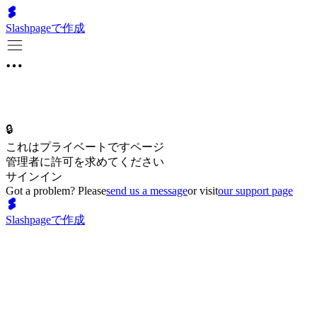
Slashpageで作成
🔒
これはプライベートですページ
管理者に許可を求めてください
サインイン
Got a problem? Please
send us a message
or visit
our support page
Slashpageで作成