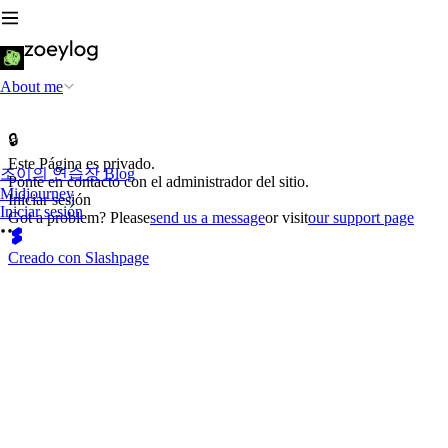
About me
🔒
Este Página es privado.
조이의 연습장 Blog
Ponte en contacto con el administrador del sitio.
Midjourney
Iniciar sesión
Iniciar sesión
Got a problem? Please
send us a message
or visit
our support page
Creado con Slashpage