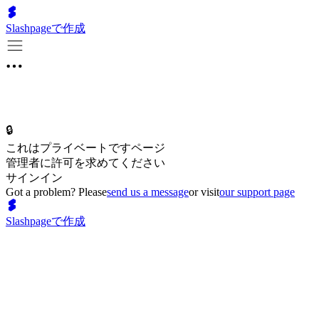
Slashpageで作成
🔒
これはプライベートですページ
管理者に許可を求めてください
サインイン
Got a problem? Please
send us a message
or visit
our support page
Slashpageで作成