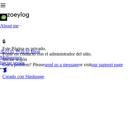
About me
🔒
Este Página es privado.
조이의 연습장 Blog
Ponte en contacto con el administrador del sitio.
Midjourney
Iniciar sesión
Iniciar sesión
Got a problem? Please
send us a message
or visit
our support page
Creado con Slashpage