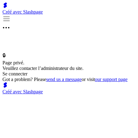
Créé avec Slashpage
🔒
Page privé.
Veuillez contacter l’administrateur du site.
Se connecter
Got a problem? Please
send us a message
or visit
our support page
Créé avec Slashpage