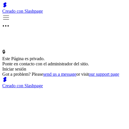
Creado con Slashpage
🔒
Este Página es privado.
Ponte en contacto con el administrador del sitio.
Iniciar sesión
Got a problem? Please
send us a message
or visit
our support page
Creado con Slashpage