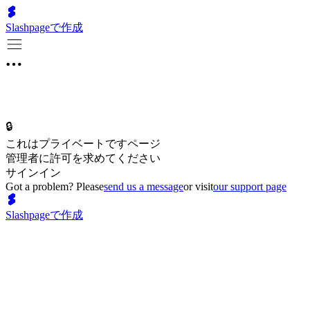
Slashpageで作成
🔒
これはプライベートですページ
管理者に許可を求めてください
サインイン
Got a problem? Please
send us a message
or visit
our support page
Slashpageで作成