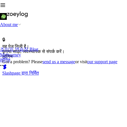
About me
🔒
यह पेज निजी है।
조이의 연습장 Blog
कृपया साइट व्यवस्थापक से संपर्क करें।
Midjourney
लॉगिन
लॉगिन
Got a problem? Please
send us a message
or visit
our support page
Slashpage द्वारा निर्मित