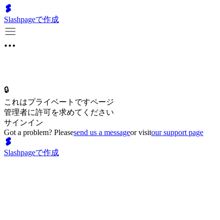
Slashpageで作成
🔒
これはプライベートですページ
管理者に許可を求めてください
サインイン
Got a problem? Please
send us a message
or visit
our support page
Slashpageで作成