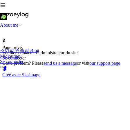
About me
🔒
Page privé.
조이의 연습장 Blog
Veuillez contacter l’administrateur du site.
Midjourney
Se connecter
Se connecter
Got a problem? Please
send us a message
or visit
our support page
Créé avec Slashpage