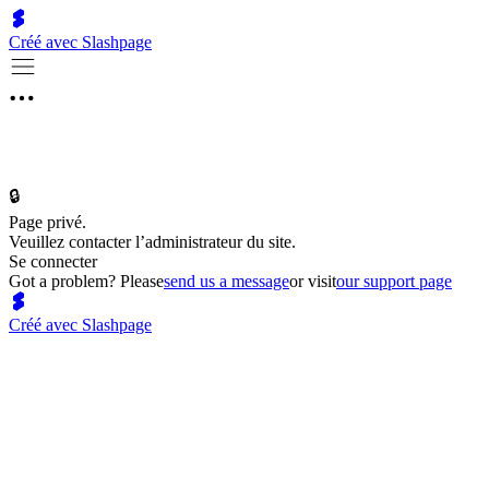
Créé avec Slashpage
🔒
Page privé.
Veuillez contacter l’administrateur du site.
Se connecter
Got a problem? Please
send us a message
or visit
our support page
Créé avec Slashpage