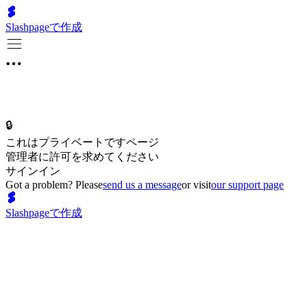
Slashpageで作成
🔒
これはプライベートですページ
管理者に許可を求めてください
サインイン
Got a problem? Please
send us a message
or visit
our support page
Slashpageで作成