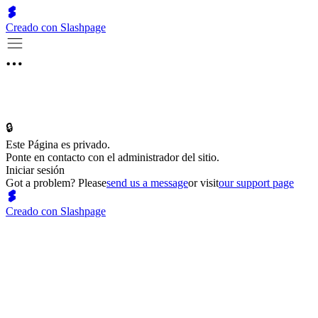
Creado con Slashpage
🔒
Este Página es privado.
Ponte en contacto con el administrador del sitio.
Iniciar sesión
Got a problem? Please
send us a message
or visit
our support page
Creado con Slashpage